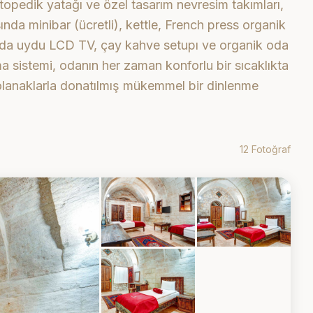
rtopedik yatağı ve özel tasarım nevresim takımları,
sında minibar (ücretli), kettle, French press organik
dada uydu LCD TV, çay kahve setupı ve organik oda
tma sistemi, odanın her zaman konforlu bir sıcaklıkta
 olanaklarla donatılmış mükemmel bir dinlenme
12 Fotoğraf