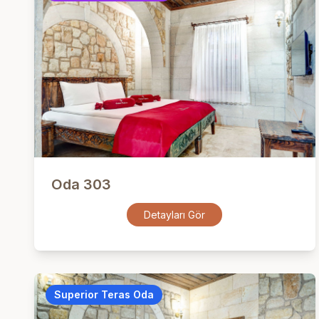
Oda 303
Detayları Gör
Superior Teras Oda